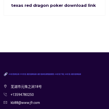
texas red dragon poker download link
芜湖市元殊之涧18号
+13594780250
kb88@www.j9.com