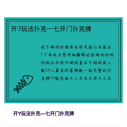
开7玩法扑克—七开门扑克牌