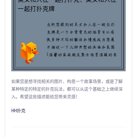
如果您是想寻找相关的图片、构思一个故事场景，或是了解
某种特定的特定的扑克玩法，都可以从这个基础之上继续深
入。希望这些描述能给您带来灵感！
HH扑克