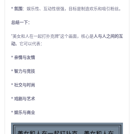
*
氛围
：娱乐性、互动性很强，目标是制造欢乐和吸引粉丝。
总结一下：
“美女和人在一起打扑克牌”这个画面，核心是
人与人之间的互
动
。它可以代表：
*
亲情与友情
*
智力与竞技
*
社交与时尚
*
戏剧与艺术
*
娱乐与商业