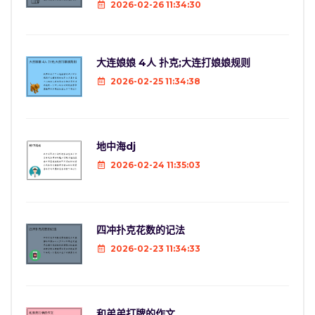
2026-02-26 11:34:30
大连娘娘 4人 扑克;大连打娘娘规则
2026-02-25 11:34:38
地中海dj
2026-02-24 11:35:03
四冲扑克花数的记法
2026-02-23 11:34:33
和弟弟打牌的作文