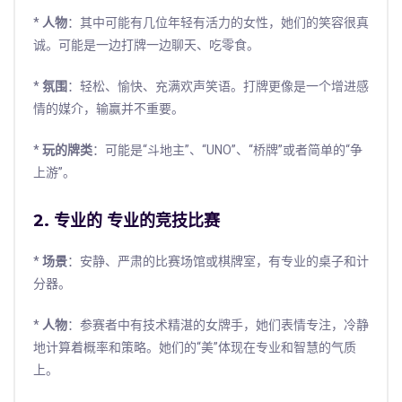
*
人物
：其中可能有几位年轻有活力的女性，她们的笑容很真
诚。可能是一边打牌一边聊天、吃零食。
*
氛围
：轻松、愉快、充满欢声笑语。打牌更像是一个增进感
情的媒介，输赢并不重要。
*
玩的牌类
：可能是“斗地主”、“UNO”、“桥牌”或者简单的“争
上游”。
2. 专业的 专业的竞技比赛
*
场景
：安静、严肃的比赛场馆或棋牌室，有专业的桌子和计
分器。
*
人物
：参赛者中有技术精湛的女牌手，她们表情专注，冷静
地计算着概率和策略。她们的“美”体现在专业和智慧的气质
上。