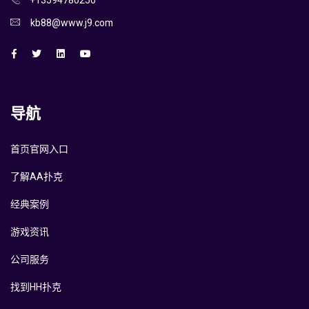
+13594780250
kb88@www.j9.com
导航
首页官网入口
了解AA扑克
经典案例
游戏资讯
公司服务
找到HH扑克