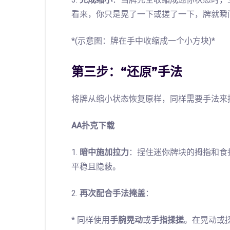
3.
完成缩小
：当牌完全收缩成迷你状态时，
看来，你只是晃了一下或搓了一下，牌就瞬
*(示意图：牌在手中收缩成一个小方块)*
第三步：“还原”手法
将牌从缩小状态恢复原样，同样需要手法来
AA扑克下载
1.
暗中施加拉力
：捏住迷你牌块的拇指和食
平稳且隐蔽。
2.
再次配合手法掩盖
：
* 同样使用
手腕晃动
或
手指揉搓
。在晃动或