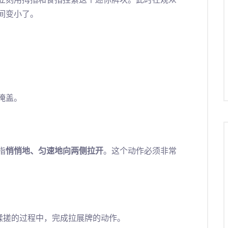
立刻用拇指和食指捏紧这个迷你牌块。此时在观众
间变小了。
掩盖。
指
悄悄地、匀速地向两侧拉开
。这个动作必须非常
揉搓的过程中，完成拉展牌的动作。