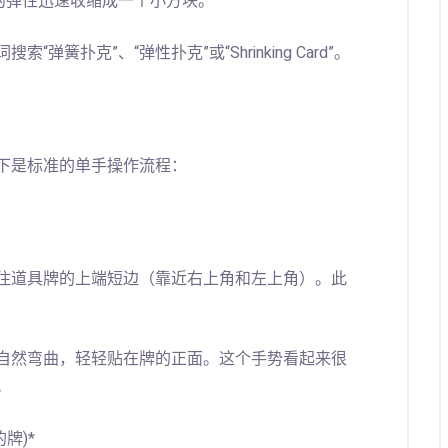
的弹性迅速收缩成一个小方块。
簧扑克”、“弹性扑克”或“Shrinking Card”。
下是标准的单手操作流程：
住道具牌的上端短边（靠近右上角和左上角）。此
自然弯曲，轻轻贴在牌的正面。这个手势看起来很
。
牌)*