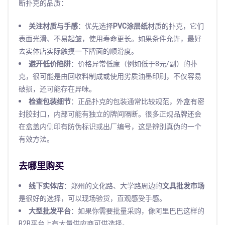
断扑克的品质：
关注材质与手感
：优先选择
PVC涂层纸
材质的扑克，它们
表面光滑、不易起皱，使用寿命更长。如果条件允许，最好
去实体店实际触摸一下牌面的顺滑度。
避开低价陷阱
：价格异常低廉（例如低于8元/副）的扑
克，很可能是由回收料制成或使用劣质油墨印刷，不仅容易
破损，还可能存在异味。
检查包装细节
：正品扑克的包装通常比较规范，外盒有密
封胶封口，内部可能有独立的牌间隔断。很多正规品牌还会
在盒盖内侧印有防伪标识或出厂编号，这是辨别真伪的一个
有效方法。
去哪里购买
线下实体店
：郑州的文化路、大学路周边的
文具批发市场
是很好的选择，可以现场验货，直观感受手感。
大型批发平台
：如果你需要批量采购，像阿里巴巴这样的
B2B平台上有大量供应商可供选择。