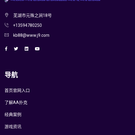
芜湖市元殊之涧18号
+13594780250
kb88@www.j9.com
导航
首页官网入口
了解AA扑克
经典案例
游戏资讯