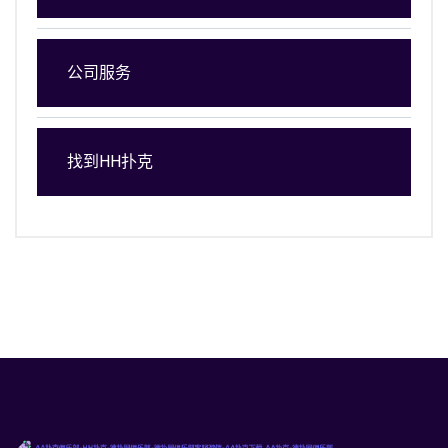
公司服务
找到HH扑克