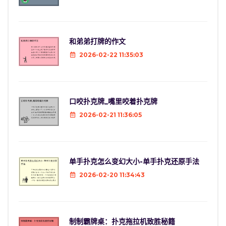
和弟弟打牌的作文
2026-02-22 11:35:03
口咬扑克牌_嘴里咬着扑克牌
2026-02-21 11:36:05
单手扑克怎么变幻大小-单手扑克还原手法
2026-02-20 11:34:43
制制霸牌桌：扑克拖拉机致胜秘籍