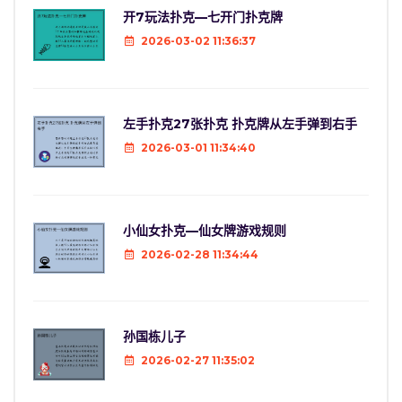
开7玩法扑克—七开门扑克牌
2026-03-02 11:36:37
左手扑克27张扑克 扑克牌从左手弹到右手
2026-03-01 11:34:40
小仙女扑克—仙女牌游戏规则
2026-02-28 11:34:44
孙国栋儿子
2026-02-27 11:35:02