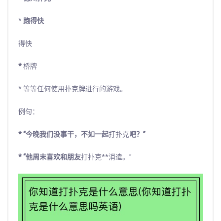
*
跑得快
得快
*
桥牌
* 等等任何使用扑克牌进行的游戏。
例句：
* “今晚我们没事干，不如一起
打扑克
吧？”
* “他周末喜欢和朋友
打扑克**消遣。”