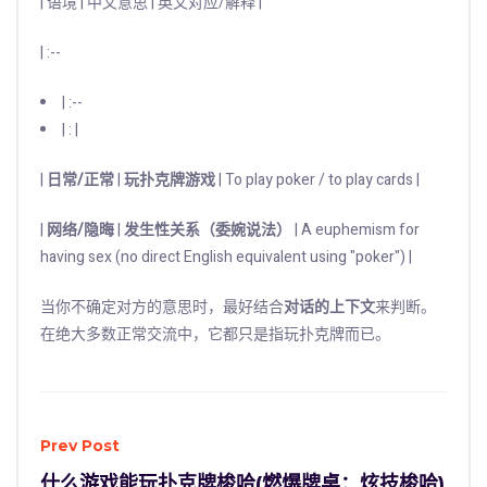
| 语境 | 中文意思 | 英文对应/解释 |
| :--
| :--
| : |
|
日常/正常
|
玩扑克牌游戏
| To play poker / to play cards |
|
网络/隐晦
|
发生性关系（委婉说法）
| A euphemism for
having sex (no direct English equivalent using "poker") |
当你不确定对方的意思时，最好结合
对话的上下文
来判断。
在绝大多数正常交流中，它都只是指玩扑克牌而已。
Prev Post
什么游戏能玩扑克牌梭哈(燃爆牌桌：炫技梭哈)