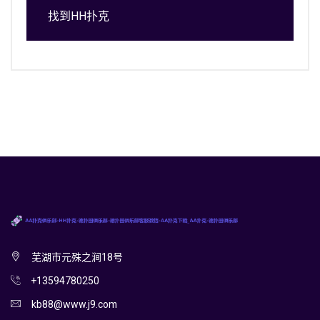
找到HH扑克
芜湖市元殊之涧18号
+13594780250
kb88@www.j9.com