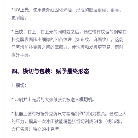
*
UV上光
：使用紫外线固化光油，形成的膜层更硬、更亮、
更耐磨。
*
压纹
：在上：在上光的同时或之后，通过带有纹理的钢辊在
扑克牌表面压出细微的凹凸纹理（如布纹、麻面纹），这能
显著增加扑克牌之间的摩擦力，使洗牌和发牌更容易，同时
提升手感。
四、模切与包装：赋予最终形态
1.
模切：
* 印刷并上光后的大张纸张会被送入
模切机
。
* 机器上装有根据扑克牌尺寸精确制作的钢刀模具。通过巨大
的压力，模具一次冲压就能将整张纸切割成54张（或56张，
含广告牌）独立的扑克牌。