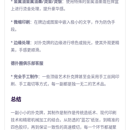
*
金属油金属油墨/烫金/烫银
：使用特殊的金属油墨或在牌盒
上进行烫金处理，提升豪华感。
*
微缩印刷
：在牌边或图案中嵌入极小的文字，作为防伪手
段。
*
边缘处理
：对扑克牌的边缘进行喷色或抛光，使其外观更精
美，手感更顺滑。
德扑圈俱乐部客服
*
完全手工制作
：一些顶级艺术扑克牌甚至会采用手工丝网印
刷、手工裁切等方式，每一副都是独一无二的艺术品。
总结
一副小小的扑克牌，其制作是制作是传统造纸术、现代印刷
技术和精密机械加工的结合。从防透的“蓝芯”纸张，到精准的
四色胶印，再到保证一致性的高速模切，每一个环节都凝聚