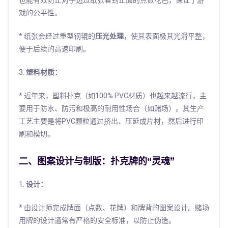
也能有效防止对手透过纸张看到正面的点数花色，保证了游
戏的公平性。
* 纸张会经过重型钢辊的
压光处理
，使其表面极其光滑平整，
便于后续的高速印刷。
3.
塑料材质：
* 近年来，塑料扑克（如100% PVC材质）也越来越流行，主
要用于防水、防污和极高的耐用性场合（如赌场）。其生产
工艺主要是将PVC颗粒通过挤出、压延成片材，然后进行印
刷和模切。
二、图案设计与制版：扑克牌的“灵魂”
1.
设计：
* 由设计师完成牌面（点数、花牌）和牌背的图案设计。赌场
用牌的设计通常有严格的安全标准，以防止伪造。