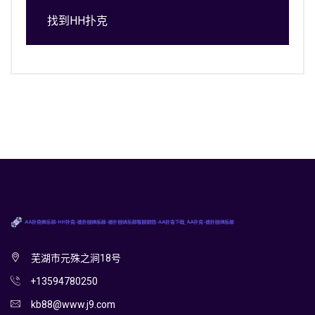
找到HH扑克
芜湖市元殊之涧18号
+13594780250
kb88@www.j9.com