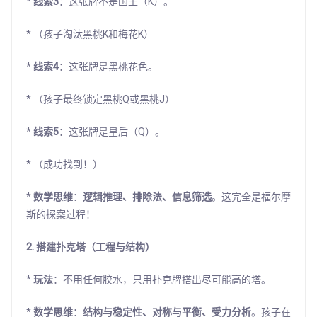
*
线索3
：这张牌不是国王（K）。
* （孩子淘汰黑桃K和梅花K）
*
线索4
：这张牌是黑桃花色。
* （孩子最终锁定黑桃Q或黑桃J）
*
线索5
：这张牌是皇后（Q）。
* （成功找到！）
*
数学思维
：
逻辑推理、排除法、信息筛选
。这完全是福尔摩
斯的探案过程！
2. 搭建扑克塔（工程与结构）
*
玩法
：不用任何胶水，只用扑克牌搭出尽可能高的塔。
*
数学思维
：
结构与稳定性、对称与平衡、受力分析
。孩子在