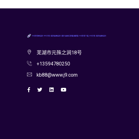
芜湖市元殊之涧18号
+13594780250
kb88@www.j9.com