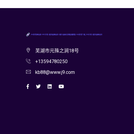
芜湖市元殊之涧18号
+13594780250
kb88@www.j9.com