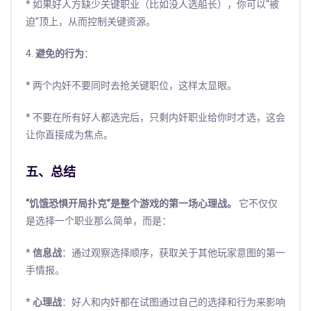
* 如果好人方缺少关键职业（比如没人选船长），你可以“被
迫”顶上，从而控制关键资源。
4.
避免的行为
：
* 两个内奸不要同时去抢关键职位，这样太显眼。
* 不要在所有好人都选完后，只剩内奸职业给你时才选，这会
让你直接成为焦点。
五、总结
“饥饿恐惧开局扑克”是整个游戏的第一场心理战。
它不仅仅
是选择一个职业那么简单，而是：
*
信息战
：通过观察选择顺序，获取关于其他玩家意图的第一
手情报。
*
心理战
：好人和内奸都在试图通过自己的选择和行为来影响