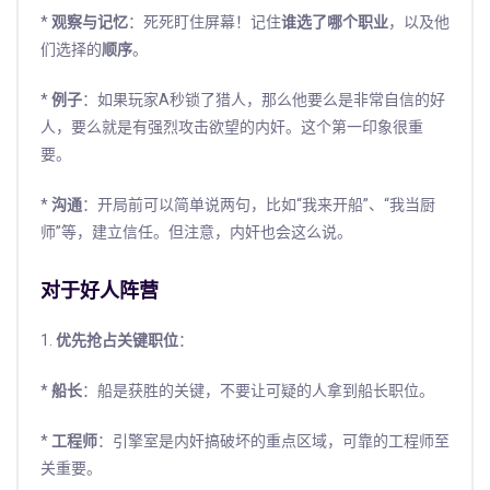
*
观察与记忆
：死死盯住屏幕！记住
谁选了哪个职业
，以及他
们选择的
顺序
。
*
例子
：如果玩家A秒锁了猎人，那么他要么是非常自信的好
人，要么就是有强烈攻击欲望的内奸。这个第一印象很重
要。
*
沟通
：开局前可以简单说两句，比如“我来开船”、“我当厨
师”等，建立信任。但注意，内奸也会这么说。
对于好人阵营
1.
优先抢占关键职位
：
*
船长
：船是获胜的关键，不要让可疑的人拿到船长职位。
*
工程师
：引擎室是内奸搞破坏的重点区域，可靠的工程师至
关重要。