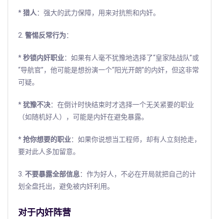
*
猎人
：强大的武力保障，用来对抗熊和内奸。
2.
警惕反常行为
：
*
秒锁内奸职业
：如果有人毫不犹豫地选择了“皇家陆战队”或
“导航官”，他可能是想扮演一个“阳光开朗”的内奸，但这非常
可疑。
*
犹豫不决
：在倒计时快结束时才选择一个无关紧要的职业
（如随机好人），可能是内奸在避免暴露。
*
抢你想要的职业
：如果你说想当工程师，却有人立刻抢走，
要对此人多加留意。
3.
不要暴露全部信息
：作为好人，不必在开局就把自己的计
划全盘托出，避免被内奸利用。
对于内奸阵营