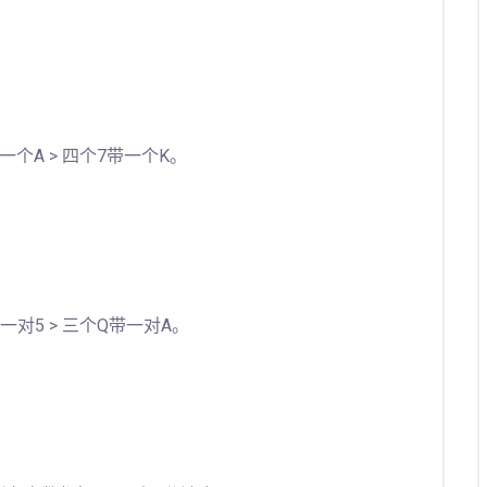
个A > 四个7带一个K。
对5 > 三个Q带一对A。