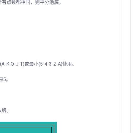
所有点数都相同，则平分池底。
Q-J-T)或最小(5-4-3-2-A)使用。
牌是5。
散牌。