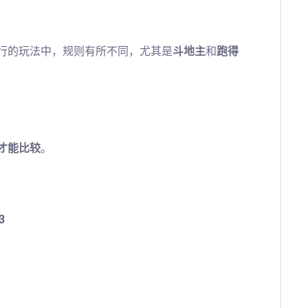
行的玩法中，规则有所不同，尤其是
斗地主
和
跑得
才能比较
。
3