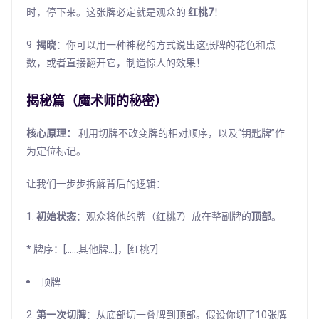
时，停下来。这张牌必定就是观众的
红桃7
！
9.
揭晓
：你可以用一种神秘的方式说出这张牌的花色和点
数，或者直接翻开它，制造惊人的效果！
揭秘篇（魔术师的秘密）
核心原理：
利用切牌不改变牌的相对顺序，以及“钥匙牌”作
为定位标记。
让我们一步步拆解背后的逻辑：
1.
初始状态
：观众将他的牌（红桃7）放在整副牌的
顶部
。
* 牌序：[……其他牌…]，[红桃7]
顶牌
2.
第一次切牌
：从底部切一叠牌到顶部。假设你切了10张牌