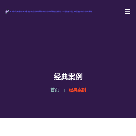
经典案例
首页
经典案例