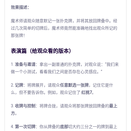
效果描述：
魔术师请观众随意默记一张扑克牌，并将其放回牌叠中。经
过几次简单的切牌后，魔术师竟然能准确地找出观众所记的
那张牌！
表演篇（给观众看的版本）
1.
准备与邀请
：拿出一副普通的扑克牌，对观众说：“我们来
做一个小测试，看看我们之间是否存在心灵感应。”
2.
记牌
：将牌展开，请观众
任意默选一张牌
，记住它是什
么，但不要告诉你。例如，观众记住了
红桃7
。
3.
收牌与控制
：将牌合拢，请观众将那张牌放回牌叠的
最上
方
。
4.
第一次切牌
：你从牌叠的
底部
切大约三分之一的牌到最上