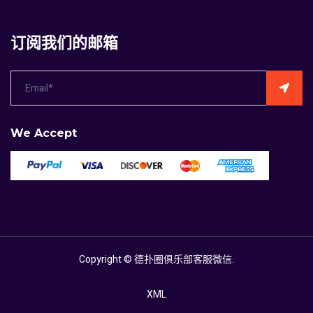
订阅我们的邮箱
We Accept
Copyright ©
德扑圈俱乐部客服微信
.
XML