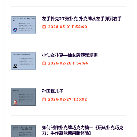
左手扑克27张扑克 扑克牌从左手弹到右手
2026-03-01 11:34:40
小仙女扑克—仙女牌游戏规则
2026-02-28 11:34:44
孙国栋儿子
2026-02-27 11:35:02
如何制作扑克牌巧克力糖—《玩转扑克巧克
力：手作趣味糖果新体验》