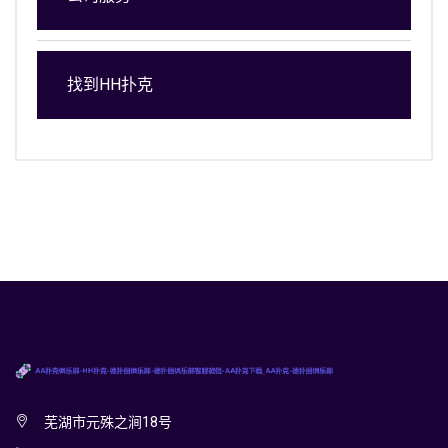
找到HH扑克
芜湖市元殊之涧18号