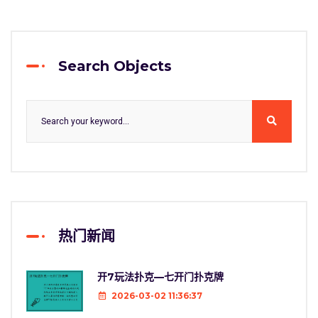
Search Objects
热门新闻
开7玩法扑克—七开门扑克牌
2026-03-02 11:36:37